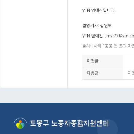
YTN 임예진입니다.
촬영기자; 심원보
YTN 임예진 (imyj77@ytn.co.
출처:
[사회]"꽁꽁 언 몸과 마음
이전글
이
다음글