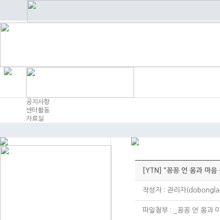
공지사항
센터활동
자료실
[YTN] "꽁꽁 언 몸과 마
작성자 : 관리자(dobonglabo
파일첨부 :
_꽁꽁 언 몸과 마