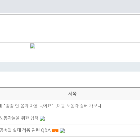
제목
N] "꽁꽁 언 몸과 마음 녹여요"...이동 노동자 쉼터 가보니
노동자들을 위한 쉼터
공휴일 확대 적용 관련 Q&A