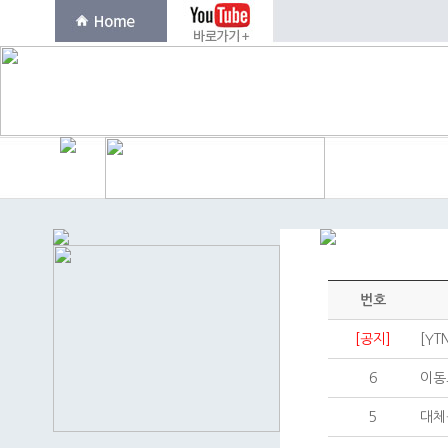
번호
[공지]
[YT
6
이동
5
대체